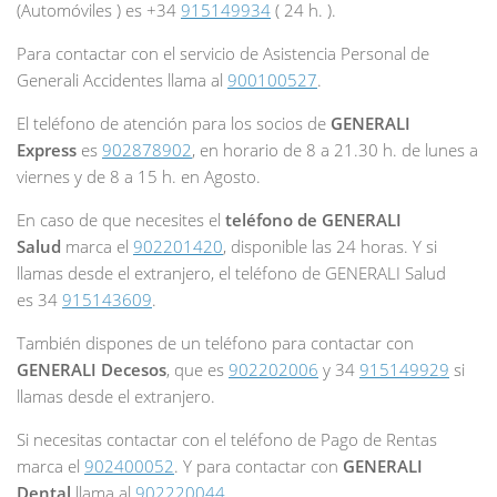
(Automóviles ) es +34
915149934
( 24 h. ).
Para contactar con el servicio de Asistencia Personal de
Generali Accidentes llama al
900100527
.
El teléfono de atención para los socios de
GENERALI
Express
es
902878902
, en horario de 8 a 21.30 h. de lunes a
viernes y de 8 a 15 h. en Agosto.
En caso de que necesites el
teléfono de GENERALI
Salud
marca el
902201420
, disponible las 24 horas. Y si
llamas desde el extranjero, el teléfono de GENERALI Salud
es 34
915143609
.
También dispones de un teléfono para contactar con
GENERALI Decesos
, que es
902202006
y 34
915149929
si
llamas desde el extranjero.
Si necesitas contactar con el teléfono de Pago de Rentas
marca el
902400052
. Y para contactar con
GENERALI
Dental
llama al
902220044
.