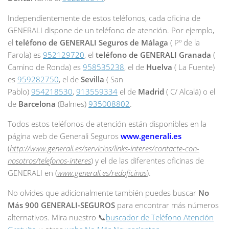
Independientemente de estos teléfonos, cada oficina de
GENERALI dispone de un teléfono de atención. Por ejemplo,
el
teléfono de GENERALI Seguros de Málaga
( Pº de la
Farola) es
952129720
, el
teléfono de GENERALI Granada
(
Camino de Ronda) es
958535238
, el de
Huelva
( La Fuente)
es
959282750
, el de
Sevilla
( San
Pablo)
954218530
,
913559334
el de
Madrid
( C/ Alcalá) o el
de
Barcelona
(Balmes)
935008802
.
Todos estos teléfonos de atención están disponibles en la
página web de Generali Seguros
www.generali.es
(
http://www.generali.es/servicios/links-interes/contacte-con-
nosotros/telefonos-interes
) y el de las diferentes oficinas de
GENERALI en (
www.generali.es/redoficinas
).
No olvides que adicionalmente también puedes buscar
No
Más 900 GENERALI-SEGUROS
para encontrar más números
alternativos. Mira nuestro 📞
buscador de Teléfono Atención