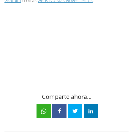
Gratuito
u otras
webs No Más Novescientos
.
Comparte ahora...