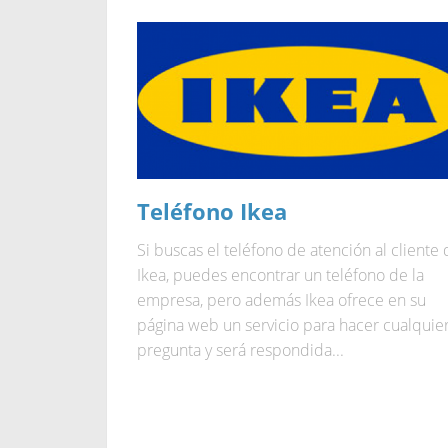
Teléfono Ikea
Si buscas el teléfono de atención al cliente
Ikea, puedes encontrar un teléfono de la
empresa, pero además Ikea ofrece en su
página web un servicio para hacer cualquie
pregunta y será respondida...