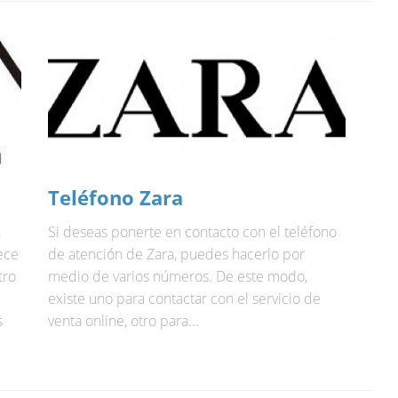
Teléfono Zara
,
Si deseas ponerte en contacto con el teléfono
ece
de atención de Zara, puedes hacerlo por
tro
medio de varios números. De este modo,
existe uno para contactar con el servicio de
s
venta online, otro para...