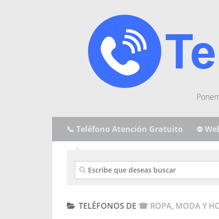
Ponemo
📞 Teléfono Atención Gratuito
⛔ Web
TELÉFONOS DE
☎ ROPA, MODA Y H