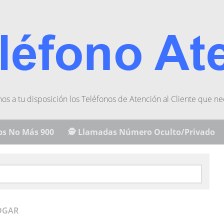
s a tu disposición los Teléfonos de Atención al Cliente que ne
s No Más 900
🕵️ Llamadas Número Oculto/Privado
OGAR