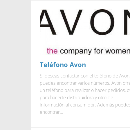
Teléfono Avon
Si deseas contactar con el teléfono de Avon
puedes encontrar varios números. Avon ofr
un teléfono para realizar o hacer pedidos, o
para hacerte distribuidora y otro de
información al consumidor. Además puede
encontrar...