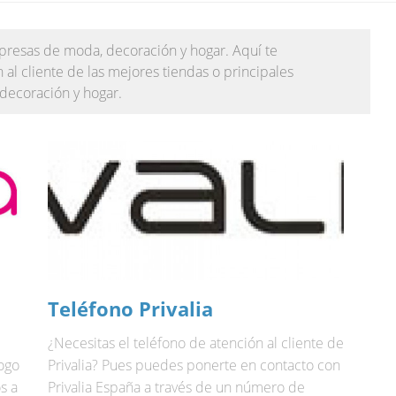
mpresas de moda, decoración y hogar. Aquí te
al cliente de las mejores tiendas o principales
 decoración y hogar.
Teléfono Privalia
¿Necesitas el teléfono de atención al cliente de
ogo
Privalia? Pues puedes ponerte en contacto con
s a
Privalia España a través de un número de