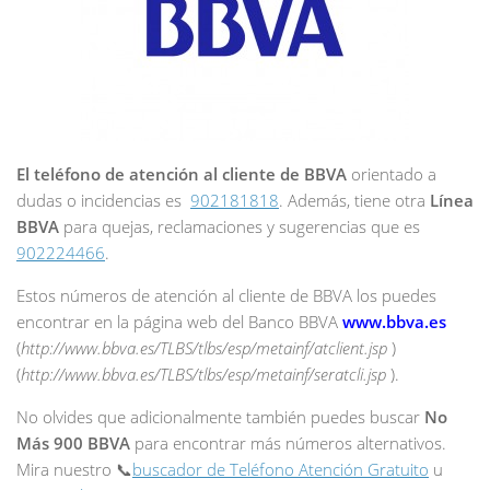
El teléfono de atención al cliente de BBVA
orientado a
dudas o incidencias es
902181818
. Además, tiene otra
Línea
BBVA
para quejas, reclamaciones y sugerencias que es
902224466
.
Estos números de atención al cliente de BBVA los puedes
encontrar en la página web del Banco BBVA
www.bbva.es
(
http://www.bbva.es/TLBS/tlbs/esp/metainf/atclient.jsp
)
(
http://www.bbva.es/TLBS/tlbs/esp/metainf/seratcli.jsp
).
No olvides que adicionalmente también puedes buscar
No
Más 900 BBVA
para encontrar más números alternativos.
Mira nuestro 📞
buscador de Teléfono Atención Gratuito
u