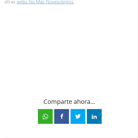
otras
webs No Más Novescientos
.
Comparte ahora...